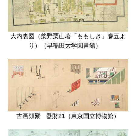
大内裏図（柴野栗山著「ももしき」巻五よ
り）（早稲田大学図書館）
古画類聚 器財21（東京国立博物館）