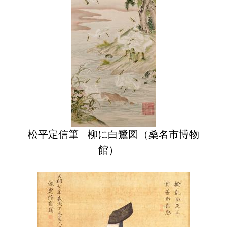
松平定信筆 柳に白鷺図（桑名市博物
館）