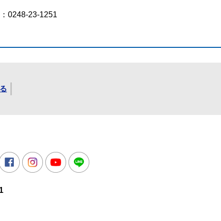
248-23-1251
る
所
witter
Facebook
Instagram
Youtube
LINE
1