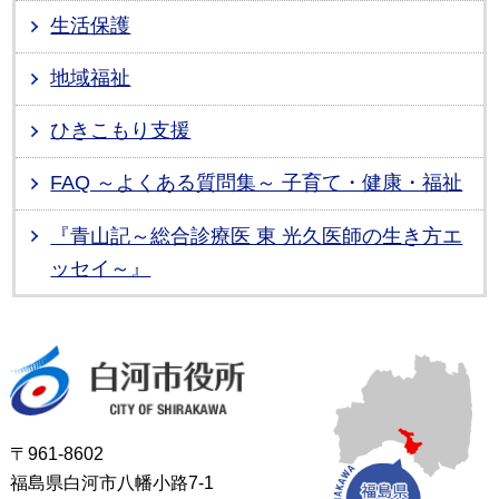
生活保護
地域福祉
ひきこもり支援
FAQ ～よくある質問集～ 子育て・健康・福祉
『青山記～総合診療医 東 光久医師の生き方エ
ッセイ～』
白河市役所
〒961-8602
福島県白河市八幡小路7-1