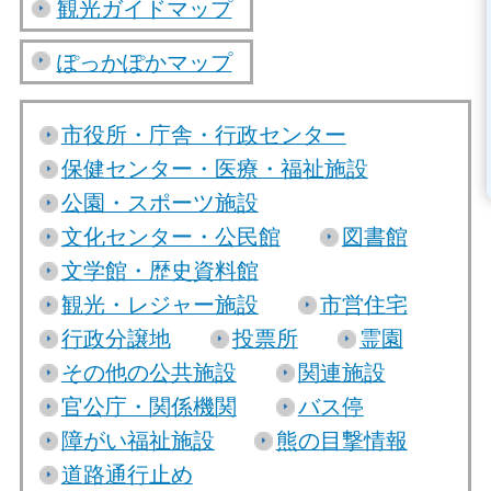
観光ガイドマップ
ぽっかぽかマップ
市役所・庁舎・行政センター
保健センター・医療・福祉施設
公園・スポーツ施設
文化センター・公民館
図書館
文学館・歴史資料館
観光・レジャー施設
市営住宅
行政分譲地
投票所
霊園
その他の公共施設
関連施設
官公庁・関係機関
バス停
障がい福祉施設
熊の目撃情報
道路通行止め