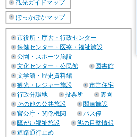
観光ガイドマップ
ぽっかぽかマップ
市役所・庁舎・行政センター
保健センター・医療・福祉施設
公園・スポーツ施設
文化センター・公民館
図書館
文学館・歴史資料館
観光・レジャー施設
市営住宅
行政分譲地
投票所
霊園
その他の公共施設
関連施設
官公庁・関係機関
バス停
障がい福祉施設
熊の目撃情報
道路通行止め