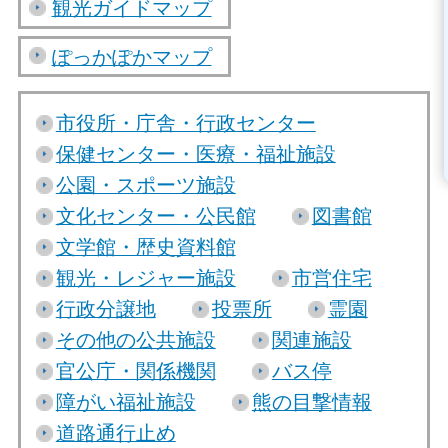
観光ガイドマップ
ぽっかぽかマップ
市役所・庁舎・行政センター
保健センター・医療・福祉施設
公園・スポーツ施設
文化センター・公民館
図書館
文学館・歴史資料館
観光・レジャー施設
市営住宅
行政分譲地
投票所
霊園
その他の公共施設
関連施設
官公庁・関係機関
バス停
障がい福祉施設
熊の目撃情報
道路通行止め