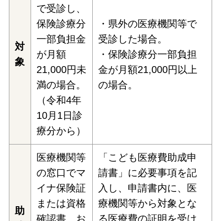
で受診し、
保険診療分
・県外の医療機関等で
一部負担金
受診した場合。
対
が月額
・保険診療分一部負担
象
21,000円未
金が月額21,000円以上
満の場合。
の場合。
（令和4年
10月1日診
療分から）
医療機関等
「こども医療費助成申
の窓口でマ
請書」に必要事項を記
イナ保険証
入し、申請書内に、医
または資格
療機関等から対象とな
助
確認書、お
る医療費の証明を受け