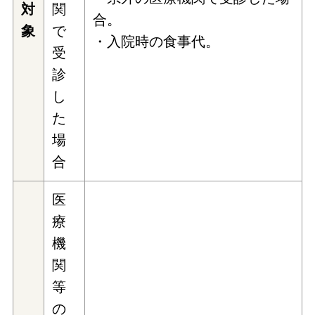
対
関
合。
象
で
・入院時の食事代。
受
診
し
た
場
合
医
療
機
関
等
の