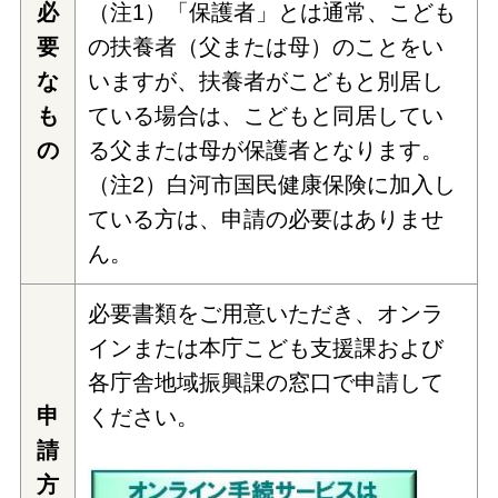
必
（注1）「保護者」とは通常、こども
要
の扶養者（父または母）のことをい
な
いますが、扶養者がこどもと別居し
も
ている場合は、こどもと同居してい
の
る父または母が保護者となります。
（注2）白河市国民健康保険に加入し
ている方は、申請の必要はありませ
ん。
必要書類をご用意いただき、オンラ
インまたは本庁こども支援課および
各庁舎地域振興課の窓口で申請して
申
ください。
請
方