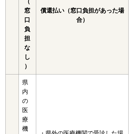
（
窓
償還払い（窓口負担があった場
口
合）
負
担
な
し
）
県
内
の
医
療
機
・県外の医療機関で受診した場