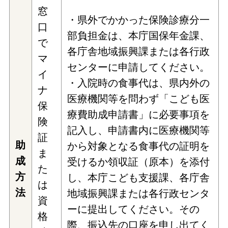
窓
・県外でかかった保険診療分一
口
部負担金は、本庁国保年金課、
で
各庁舎地域振興課または各行政
マ
センターに申請してください。
イ
・入院時の食事代は、県内外の
ナ
医療機関等を問わず「こども医
保
療費助成申請書」に必要事項を
険
記入し、申請書内に医療機関等
証
助
から対象となる食事代の証明を
ま
成
受けるか領収証（原本）を添付
た
方
し、本庁こども支援課、各庁舎
は
法
地域振興課または各行政センタ
資
ーに提出してください。その
格
際、振込先の口座を申し出てく