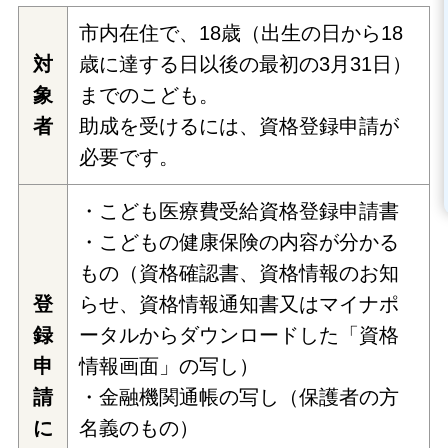
市内在住で、18歳（出生の日から18
対
歳に達する日以後の最初の3月31日）
象
までのこども。
者
助成を受けるには、資格登録申請が
必要です。
・こども医療費受給資格登録申請書
・こどもの健康保険の内容が分かる
もの（資格確認書、資格情報のお知
登
らせ、資格情報通知書又はマイナポ
録
ータルからダウンロードした「資格
申
情報画面」の写し）
請
・金融機関通帳の写し（保護者の方
に
名義のもの）