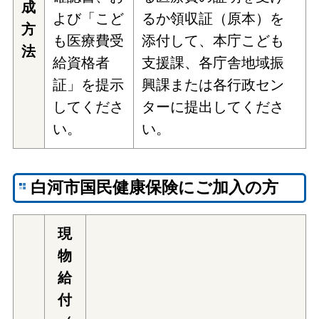
成
よび「こど
るか領収証（原本）を
方
も医療費受
添付して、本庁こども
法
給資格者
支援課、各庁舎地域振
証」を提示
興課または各行政セン
してくださ
ターに提出してくださ
い。
い。
白河市国民健康保険にご加入の方
現
物
給
付