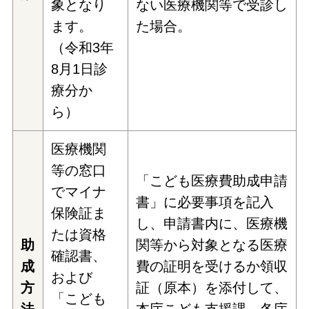
象となり
ない医療機関等で受診し
ます。
た場合。
（令和3年
8月1日診
療分か
ら）
医療機関
等の窓口
「こども医療費助成申請
でマイナ
書」に必要事項を記入
保険証ま
し、申請書内に、医療機
たは資格
助
関等から対象となる医療
確認書、
成
費の証明を受けるか領収
および
方
証（原本）を添付して、
「こども