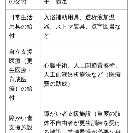
の交付
手、義足
日常生活
入浴補助用具、透析液加温
用具の給
器、ストマ装具、点字図書な
付
ど
自立支援
医療（更
心臓手術、人工関節置換術、
生医療・
人工血液透析療法など（医療
育成医
費の助成）
療）の給
付
障がい者支援施設（重度の肢
障がい者
体不自由者が更生訓練を受け
支援施設
る施設、常時看護が必要な身