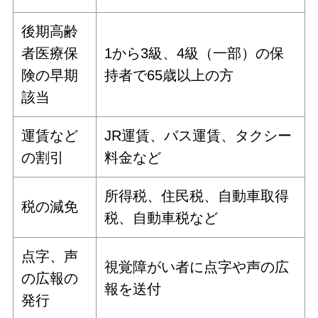
後期高齢
者医療保
1から3級、4級（一部）の保
険の早期
持者で65歳以上の方
該当
運賃など
JR運賃、バス運賃、タクシー
の割引
料金など
所得税、住民税、自動車取得
税の減免
税、自動車税など
点字、声
視覚障がい者に点字や声の広
の広報の
報を送付
発行