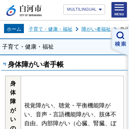
MULTILINGUAL
ホーム
子育て・健康・福祉
障がい者福祉
身
子育て・健康・福祉
身体障がい者手帳
身
体
障
視覚障がい、聴覚・平衡機能障が
が
い、音声・言語機能障がい、肢体不
い
自由、内部障がい（心臓、腎臓、ぼ
の