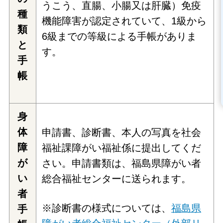
うこう、直腸、小腸又は肝臓）免疫
種
機能障害が認定されていて、1級から
類
6級までの等級による手帳がありま
と
す。
手
帳
身
体
申請書、診断書、本人の写真を社会
障
福祉課障がい福祉係に提出してくだ
が
さい。申請書類は、福島県障がい者
い
総合福祉センターに送られます。
者
※診断書の様式については、
福島県
手