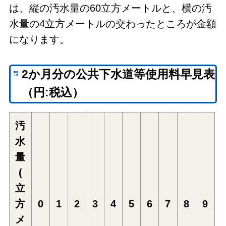
は、縦の汚水量の60立方メートルと、横の汚
水量の4立方メートルの交わったところが金額
になります。
2か月分の公共下水道等使用料早見表
（円:税込）
汚
水
量
(
立
方
0
1
2
3
4
5
6
7
8
9
メ