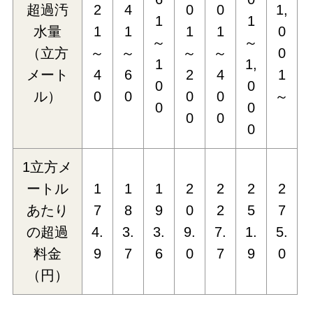
超過汚
2
4
0
0
1,
1
1
水量
1
1
1
1
0
～
～
（立方
～
～
～
～
0
1
1,
メート
4
6
2
4
1
0
0
ル）
0
0
0
0
～
0
0
0
0
0
1立方メ
ートル
1
1
1
2
2
2
2
あたり
7
8
9
0
2
5
7
の超過
4.
3.
3.
9.
7.
1.
5.
料金
9
7
6
0
7
9
0
（円）