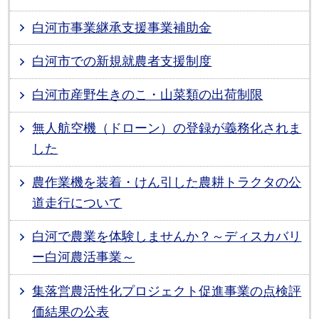
白河市事業継承支援事業補助金
白河市での新規就農者支援制度
白河市産野生きのこ・山菜類の出荷制限
無人航空機（ドローン）の登録が義務化されま
した
農作業機を装着・けん引した農耕トラクタの公
道走行について
白河で農業を体験しませんか？～ディスカバリ
ー白河農活事業～
集落営農活性化プロジェクト促進事業の点検評
価結果の公表