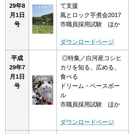
29年8
て支援
月1日
風とロック芋煮会2017
号
市職員採用試験 ほか
ダウンロードページ
平
成
◎特集／白河産コシヒ
29年7
カリを知る、広める、
月1日
食べる
号
ドリーム・ベースボー
ル
市職員採用試験 ほか
ダウンロードページ