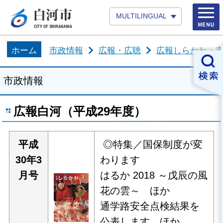
MULTILINGUAL
ホーム
市政情報
広報・広聴
広報しらかわ・市
市政情報
広報白河（平成29年度）
平
成
◎特集／国保制度が変
30年3
わります
月号
はるか 2018 ～戊辰の風
花の雲～ ほか
通学路安全点検結果を
公表します ほか