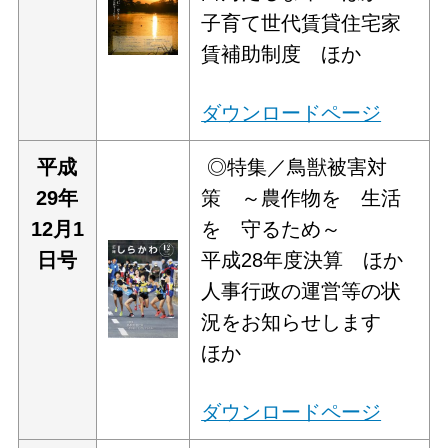
子育て世代賃貸住宅家
賃補助制度 ほか
ダウンロードページ
平
成
◎特集／鳥獣被害対
29年
策 ～農作物を 生活
12月1
を 守るため～
日号
平成28年度決算 ほか
人事行政の運営等の状
況をお知らせします
ほか
ダウンロードページ