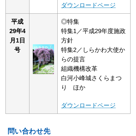
ダウンロードページ
平成
◎特集
29年4
特集1／平成29年度施政
月1日
方針
号
特集2／しらかわ大使か
らの提言
組織機構改革
白河小峰城さくらまつ
り ほか
ダウンロードページ
問い合わせ先