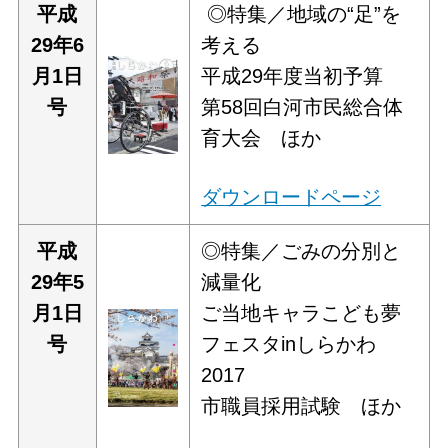
平成
◎特集／地域の“足”を
29年6
考える
月1日
平成29年度当初予算
号
第58回白河市民総合体
育大会 ほか
ダウンロードページ
平成
◎特集／ごみの分別と
29年5
減量化
月1日
ご当地キャラこども夢
号
フェスタinしらかわ
2017
市職員採用試験 ほか