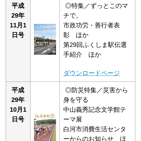
平
成
◎特集／ずっとこのマ
29年
チで。
11月1
市政功労・善行者表
日号
彰 ほか
第29回ふくしま駅伝選
手紹介 ほか
ダウンロードページ
平
成
◎防災特集／災害から
29年
身を守る
10月1
中山義秀記念文学館テ
日号
ーマ展
白河市消費生活センタ
ーからのお知らせ ほ