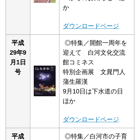
か
ダウンロードページ
平
成
◎特集／開館一周年を
29年9
迎えて 白河文化交流
月1日
館コミネス
号
特別企画展 文晁門人
蒲生羅漢
9月10日は下水道の日
ほか
ダウンロードページ
平
成
◎特集／白河市の子育