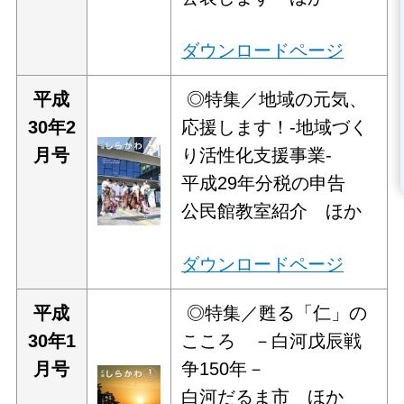
ダウンロードページ
平
成
◎特集／地域の元気、
30年2
応援します！-地域づく
月号
り活性化支援事業-
平成29年分税の申告
公民館教室紹介 ほか
ダウンロードページ
平
成
◎特集／甦る「仁」の
30年1
こころ －白河戊辰戦
月号
争150年－
白河だるま市 ほか