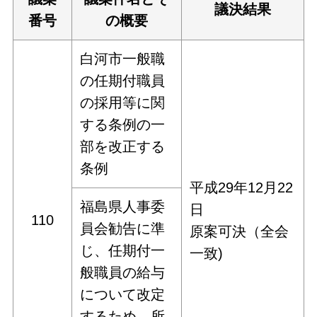
議決結果
番号
の概要
白河市一般職
の任期付職員
の採用等に関
する条例の一
部を改正する
条例
平成29年12月22
福島県人事委
日
110
員会勧告に準
原案可決（全会
じ、任期付一
一致)
般職員の給与
について改定
するため、所