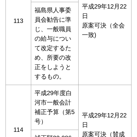
平成29年12月22
福島県人事委
日
員会勧告に準
113
原案可決（全会
じ、一般職員
一致)
の給与につい
て改定するた
め、所要の改
正をしようと
するもの。
平成29年度白
河市一般会計
補正予算（第5
平成29年12月22
号）
日
114
原案可決（賛成