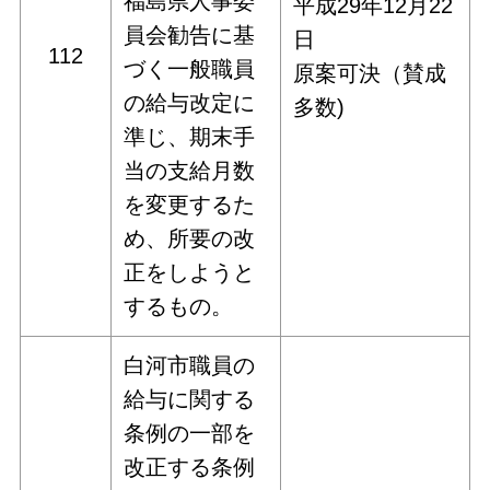
福島県人事委
平成29年12月22
員会勧告に基
日
112
づく一般職員
原案可決（賛成
の給与改定に
多数)
準じ、期末手
当の支給月数
を変更するた
め、所要の改
正をしようと
するもの。
白河市職員の
給与に関する
条例の一部を
改正する条例