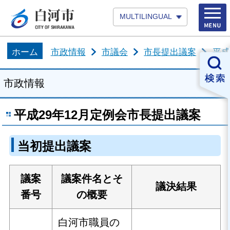
MULTILINGUAL
ホーム
市政情報
市議会
市長提出議案
平成
市政情報
平成29年12月定例会市長提出議案
当初提出議案
議案
議案件名とそ
議決結果
番号
の概要
白河市職員の