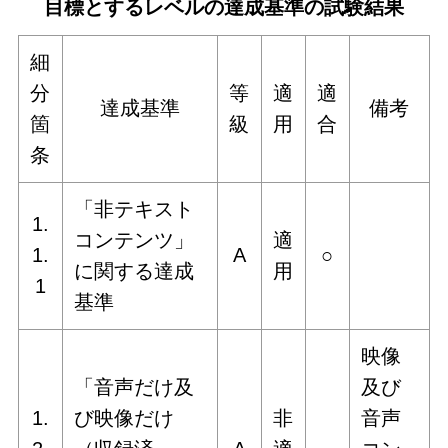
目標とするレベルの達成基準の試験結果
細
分
等
適
適
達成基準
備考
箇
級
用
合
条
「非テキスト
1.
コンテンツ」
適
1.
A
○
に関する達成
用
1
基準
映像
「音声だけ及
及び
1.
び映像だけ
非
音声