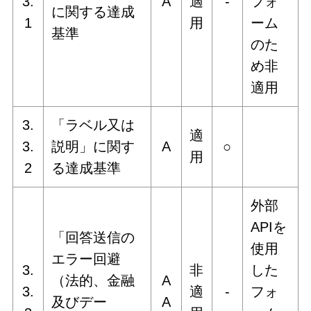
3.
A
適
‐
フォ
に関する達成
1
用
ーム
基準
のた
め非
適用
3.
「ラベル又は
適
3.
説明」に関す
A
○
用
2
る達成基準
外部
APIを
「回答送信の
使用
エラー回避
3.
非
した
（法的、金融
A
3.
適
‐
フォ
及びデー
A