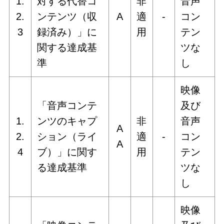
1.
対する代替コ
非
音声
2.
ンテンツ（収
A
適
‐
コン
3
録済み）」に
用
テン
関する達成基
ツな
準
し
映像
「音声コンテ
及び
1.
ンツのキャプ
非
音声
A
2.
ション（ライ
適
‐
コン
A
4
ブ）」に関す
用
テン
る達成基準
ツな
し
映像