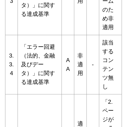
3
用
ーム
タ）」に関す
のた
る達成基準
め非
適用
該当
「エラー回避
する
3.
（法的、金融
非
A
コン
3.
及びデー
適
‐
A
テン
4
タ）」に関す
用
ツ無
る達成基準
し
「2.
ペー
ジが
適