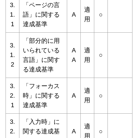
3.
「ページの言
適
1.
語」に関する
A
○
用
1
達成基準
「部分的に用
3.
いられている
A
適
1.
○
言語」に関す
A
用
2
る達成基準
3.
「フォーカス
適
2.
時」に関する
A
○
用
1
達成基準
3.
「入力時」に
適
2.
関する達成基
A
○
用