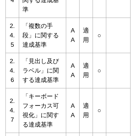
準
2.
「複数の手
A
適
4.
段」に関する
○
A
用
5
達成基準
2.
「見出し及び
A
適
4.
ラベル」に関
○
A
用
6
する達成基準
「キーボード
2.
フォーカス可
A
適
4.
○
視化」に関す
A
用
7
る達成基準