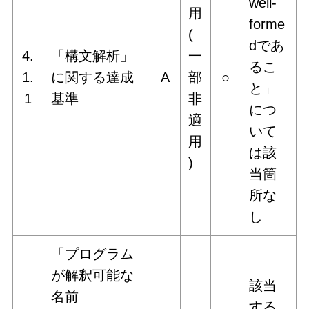
well-
用
forme
(
dであ
4.
「構文解析」
一
るこ
1.
に関する達成
A
部
○
と」
1
基準
非
につ
適
いて
用
は該
)
当箇
所な
し
「プログラム
が解釈可能な
該当
名前
する