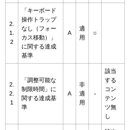
「キーボード
操作トラップ
2.
なし（フォー
適
1.
A
○
カス移動）」
用
2
に関する達成
基準
該当
「調整可能な
する
2.
非
制限時間」に
コン
2.
A
適
‐
関する達成基
テン
1
用
準
ツ無
し