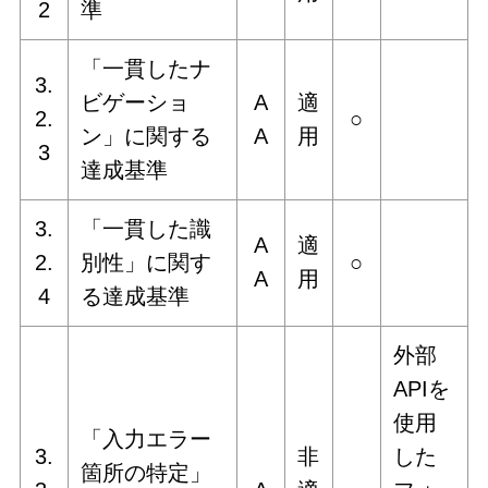
2
準
「一貫したナ
3.
ビゲーショ
A
適
2.
○
ン」に関する
A
用
3
達成基準
3.
「一貫した識
A
適
2.
別性」に関す
○
A
用
4
る達成基準
外部
APIを
使用
「入力エラー
3.
非
した
箇所の特定」