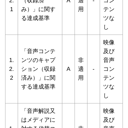
2.
（収録済
A
適
‐
コン
1
み）」に関す
用
テン
る達成基準
ツな
し
映像
「音声コンテ
及び
1.
ンツのキャプ
非
音声
2.
ション（収録
A
適
‐
コン
2
済み）」に関
用
テン
する達成基準
ツな
し
「音声解説又
映像
はメディアに
及び