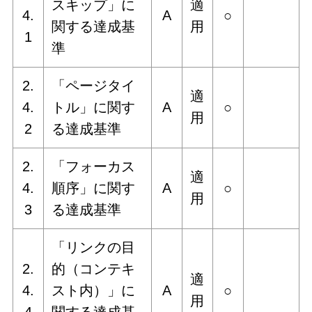
スキップ」に
適
4.
A
○
関する達成基
用
1
準
2.
「ページタイ
適
4.
トル」に関す
A
○
用
2
る達成基準
2.
「フォーカス
適
4.
順序」に関す
A
○
用
3
る達成基準
「リンクの目
2.
的（コンテキ
適
4.
スト内）」に
A
○
用
4
関する達成基