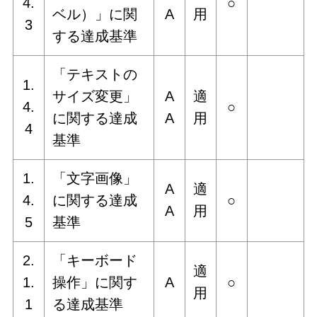
4.
○
ベル）」に関
A
用
3
する達成基準
「テキストの
1.
サイズ変更」
A
適
4.
○
に関する達成
A
用
4
基準
1.
「文字画像」
A
適
4.
に関する達成
○
A
用
5
基準
2.
「キーボード
適
1.
操作」に関す
A
○
用
1
る達成基準