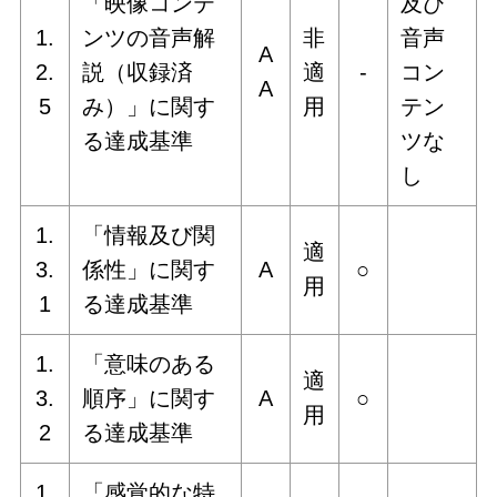
「映像コンテ
及び
1.
ンツの音声解
非
音声
A
2.
説（収録済
適
‐
コン
A
5
み）」に関す
用
テン
る達成基準
ツな
し
1.
「情報及び関
適
3.
係性」に関す
A
○
用
1
る達成基準
1.
「意味のある
適
3.
順序」に関す
A
○
用
2
る達成基準
1.
「感覚的な特