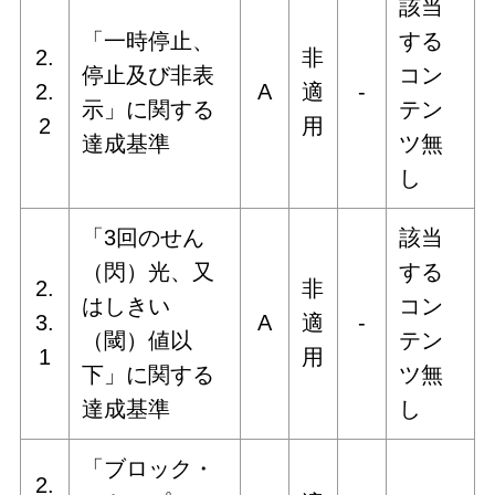
該当
「一時停止、
する
2.
非
停止及び非表
コン
2.
A
適
‐
示」に関する
テン
2
用
達成基準
ツ無
し
「3回のせん
該当
（閃）光、又
する
2.
非
はしきい
コン
3.
A
適
‐
（閾）値以
テン
1
用
下」に関する
ツ無
達成基準
し
「ブロック・
2.