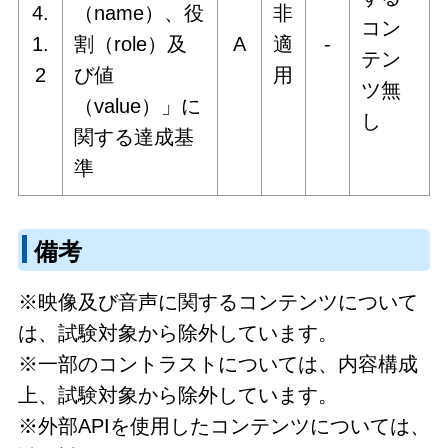
4.
（name）、役
非
コン
1.
割（role）及
A
適
‐
テン
2
び値
用
ツ無
（value）」に
し
関する達成基
準
備考
※映像及び音声に関するコンテンツについて
は、試験対象から除外しています。
※一部のコントラストについては、内容構成
上、試験対象から除外しています。
※外部APIを使用したコンテンツについては、