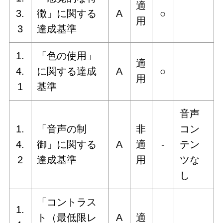
適
3.
徴」に関する
A
○
用
3
達成基準
1.
「色の使用」
適
4.
に関する達成
A
○
用
1
基準
音声
1.
「音声の制
非
コン
4.
御」に関する
A
適
‐
テン
2
達成基準
用
ツな
し
「コントラス
1.
ト（最低限レ
A
適