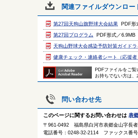
関連ファイルダウンロー
第27回天狗山旗野球大会結果
PDF形式
第27回プログラム
PDF形式／6.9MB
天狗山野球大会感染予防対策ガイドラ
健康チェック・連絡者シート（応援者
PDFファイルをご
お持ちでない方は、
問い合わせ先
このページに関するお問い合わせは
表
〒961-0492 福島県白河市表郷金山字長
電話番号：0248-32-2114 ファックス番号：0