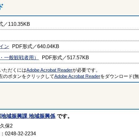
ド
／110.35KB
イン
PDF形式／640.04KB
・一般観戦者用）
PDF形式／517.57KB
覧いただくには
Adobe Acrobat Reader
が必要です。
左のボタンをクリックして
Adobe Acrobat Reader
をダウンロード(無
郷地域振興課 地域振興係
です。
者久保2
248-32-2234