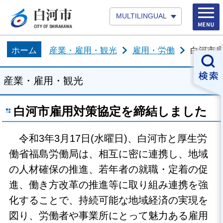
MULTILINGUAL
ホーム
産業・雇用・観光
雇用・労働
白河市
産業・雇用・観光
白河市雇用対策協定を締結しました
令和3年3月17日(水曜日)、白河市と厚生労
働省福島労働局は、相互に密に連携し、地域
の人材確保の推進、若年者の就職・定着の促
進、働き方改革の推進等に取り組み連携を強
化することで、持続可能な地域経済の実現を
図り、労働者や事業所にとって魅力ある雇用