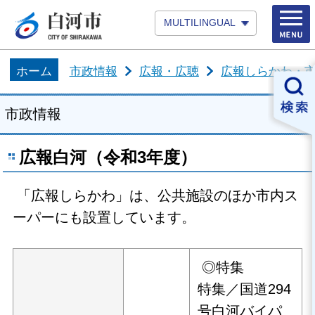
MULTILINGUAL
ホーム
市政情報
広報・広聴
広報しらかわ・市
市政情報
広報白河（令和3年度）
「広報しらかわ」は、公共施設のほか市内ス
ーパーにも設置しています。
◎特集
特集／国道294
号白河バイパ