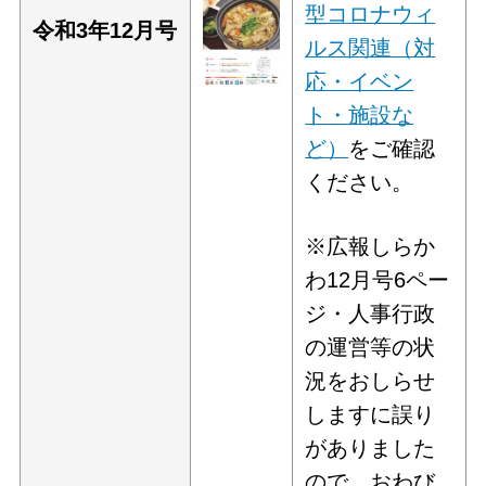
型コロナウィ
令和3年12
月号
ルス関連（対
応・イベン
ト・施設な
ど）
をご確認
ください。
※広報しらか
わ12月号6ペー
ジ・人事行政
の運営等の状
況をおしらせ
しますに誤り
がありました
ので、おわび