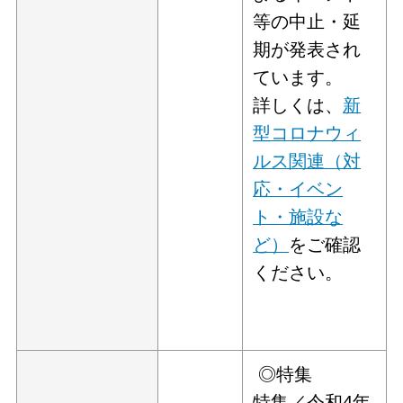
等の中止・延
期が発表され
ています。
詳しくは、
新
型コロナウィ
ルス関連（対
応・イベン
ト・施設な
ど）
をご確認
ください。
◎特集
特集／令和4年