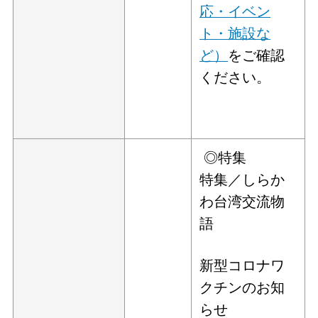
応・イベン
ト・施設な
ど）
をご確認
ください。
◎特集
特集／しらか
わ台湾交流物
語
新型コロナワ
クチンのお知
らせ