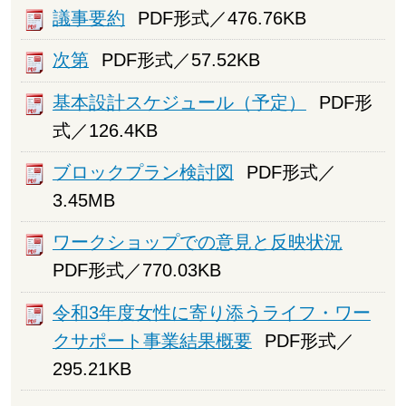
議事要約
PDF形式／476.76KB
次第
PDF形式／57.52KB
基本設計スケジュール（予定）
PDF形
式／126.4KB
ブロックプラン検討図
PDF形式／
3.45MB
ワークショップでの意見と反映状況
PDF形式／770.03KB
令和3年度女性に寄り添うライフ・ワー
クサポート事業結果概要
PDF形式／
295.21KB