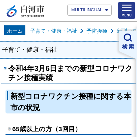
MULTILINGUAL
ホーム
子育て・健康・福祉
予防接種
新型コ
子育て・健康・福祉
令和4年3月6日までの新型コロナワク
チン接種実績
新型コロナワクチン接種に関する本
市の状況
65歳以上の方（3回目）