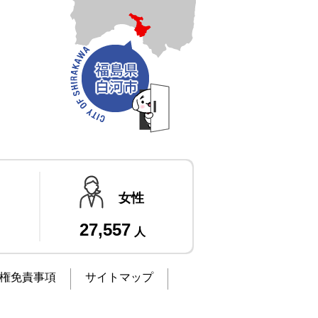
女性
27,557
人
権免責事項
サイトマップ