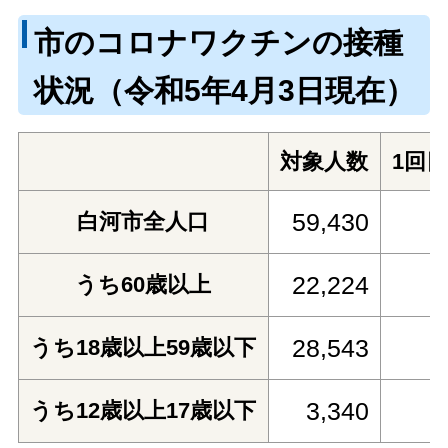
市のコロナワクチンの接種
状況（令和5年4月3日現在）
対象人数
1回
59,430
8
白河市全人口
22,224
9
うち60歳以上
28,543
8
うち18歳以上59歳以下
3,340
8
うち12歳以上17歳以下