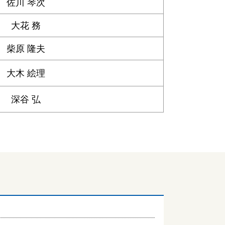
佐川 琴次
大花 務
柴原 隆夫
大木 絵理
深谷 弘