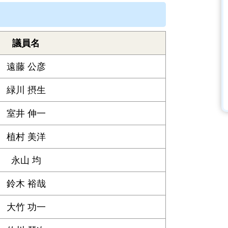
議員名
遠藤 公彦
緑川 摂生
室井 伸一
植村 美洋
永山 均
鈴木 裕哉
大竹 功一