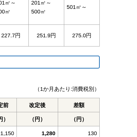
01㎥～
201㎥～
501㎥～
00㎥
500㎥
227.7円
251.9円
275.0円
（1か月あたり:消費税別）
定前
改定後
差額
円）
（円）
（円）
1,150
1,280
130