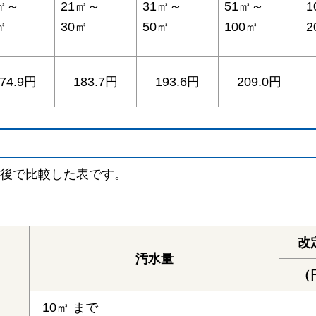
㎥～
21㎥～
31㎥～
51㎥～
1
㎥
30㎥
50㎥
100㎥
2
74.9円
183.7円
193.6円
209.0円
後で比較した表です。
改
汚水量
（
10㎥ まで