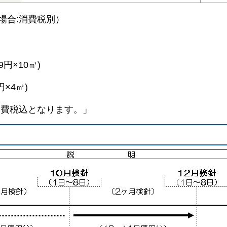
場合:消費税別）
9円×10㎥)
円×4㎥)
の消費税込となります。」