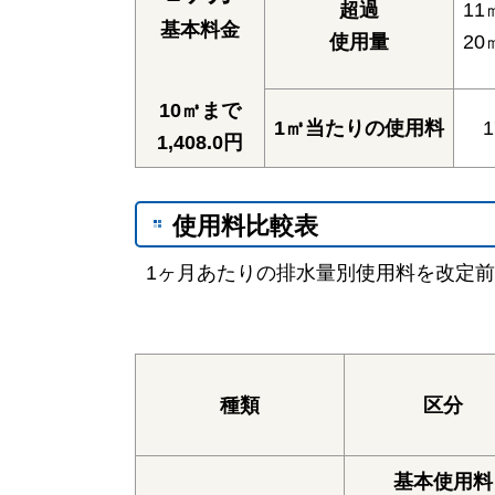
超過
11
基本料金
使用量
20
10㎥まで
1㎥当たりの使用料
1
1,408.0円
使用料比較表
1ヶ月あたりの排水量別使用料を改定前
種類
区分
基本使用料