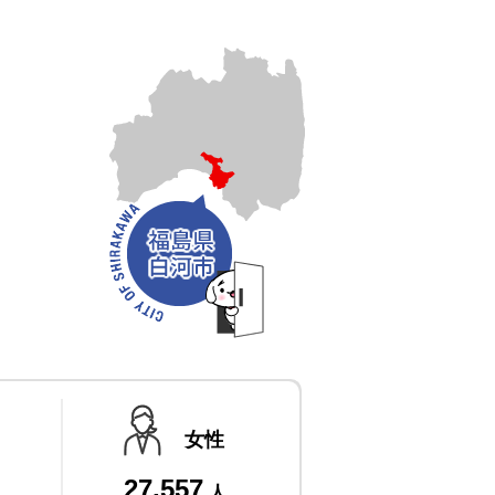
女性
27,557
人