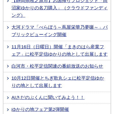
【静岡県牧之原市】お国帰りプロジェクト「田
沼家ゆかりの名刀購入」（クラウドファンディ
ング）
大河ドラマ「べらぼう～蔦屋栄華乃夢噺～」パ
ブリックビューイング開催
11月16日（日曜日）開催「まきのはら産業フ
ェア」に松平定信ゆかりの地として出展します
白河市・松平定信関連の番組放送のお知らせ
10月12日開催とちぎ歌丸シェに松平定信ゆか
りの地として出展します
AIさだのぶくんに聞いてみよう！！
ゆかりの地フェア第2弾開催