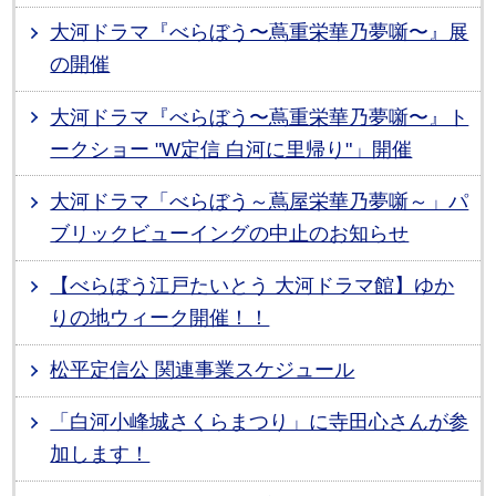
大河ドラマ『べらぼう〜蔦重栄華乃夢噺〜』展
の開催
大河ドラマ『べらぼう〜蔦重栄華乃夢噺〜』ト
ークショー "W定信 白河に里帰り"」開催
大河ドラマ「べらぼう～蔦屋栄華乃夢噺～」パ
ブリックビューイングの中止のお知らせ
【べらぼう江戸たいとう 大河ドラマ館】ゆか
りの地ウィーク開催！！
松平定信公 関連事業スケジュール
「白河小峰城さくらまつり」に寺田心さんが参
加します！