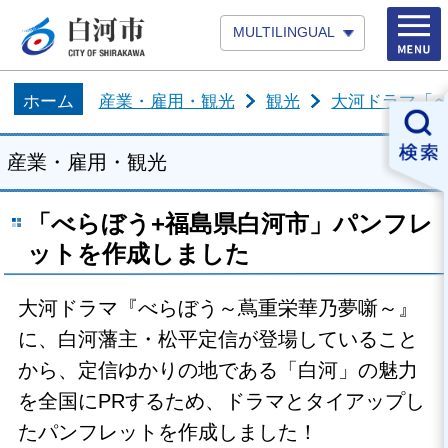
MULTILINGUAL
ホーム
産業・雇用・観光
観光
大河ドラマ「
産業・雇用・観光
「べらぼう+福島県白河市」パンフレ
ットを作成しました
大河ドラマ『べらぼう～蔦重栄華乃夢噺～』
に、白河藩主・松平定信が登場していること
から、定信ゆかりの地である「白河」の魅力
を全国にPRするため、ドラマとタイアップし
たパンフレットを作成しました！