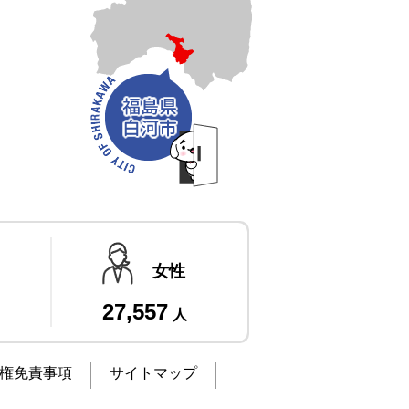
女性
27,557
人
権免責事項
サイトマップ