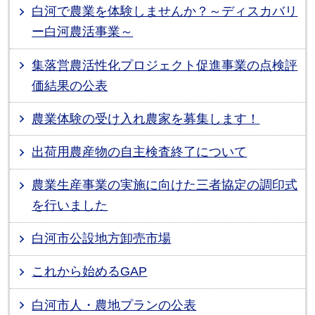
白河で農業を体験しませんか？～ディスカバリ
ー白河農活事業～
集落営農活性化プロジェクト促進事業の点検評
価結果の公表
農業体験の受け入れ農家を募集します！
出荷用農産物の自主検査終了について
農業生産事業の実施に向けた三者協定の調印式
を行いました
白河市公設地方卸売市場
これから始めるGAP
白河市人・農地プランの公表