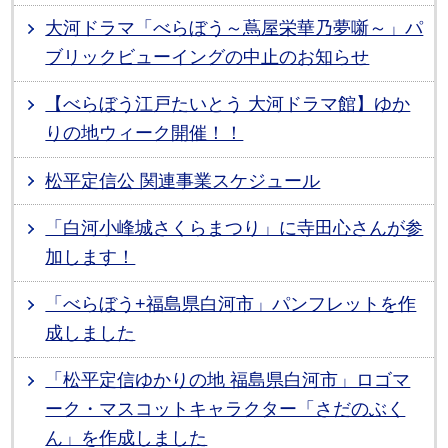
大河ドラマ「べらぼう～蔦屋栄華乃夢噺～」パ
ブリックビューイングの中止のお知らせ
【べらぼう江戸たいとう 大河ドラマ館】ゆか
りの地ウィーク開催！！
松平定信公 関連事業スケジュール
「白河小峰城さくらまつり」に寺田心さんが参
加します！
「べらぼう+福島県白河市」パンフレットを作
成しました
「松平定信ゆかりの地 福島県白河市」ロゴマ
ーク・マスコットキャラクター「さだのぶく
ん」を作成しました