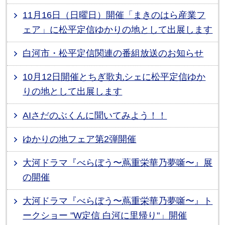
11月16日（日曜日）開催「まきのはら産業フ
ェア」に松平定信ゆかりの地として出展します
白河市・松平定信関連の番組放送のお知らせ
10月12日開催とちぎ歌丸シェに松平定信ゆか
りの地として出展します
AIさだのぶくんに聞いてみよう！！
ゆかりの地フェア第2弾開催
大河ドラマ『べらぼう〜蔦重栄華乃夢噺〜』展
の開催
大河ドラマ『べらぼう〜蔦重栄華乃夢噺〜』ト
ークショー "W定信 白河に里帰り"」開催