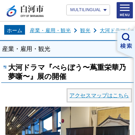
MULTILINGUAL
ホーム
産業・雇用・観光
観光
大河ドラマ「
産業・雇用・観光
大河ドラマ『べらぼう〜蔦重栄華乃
夢噺〜』展の開催
アクセスマップはこちら