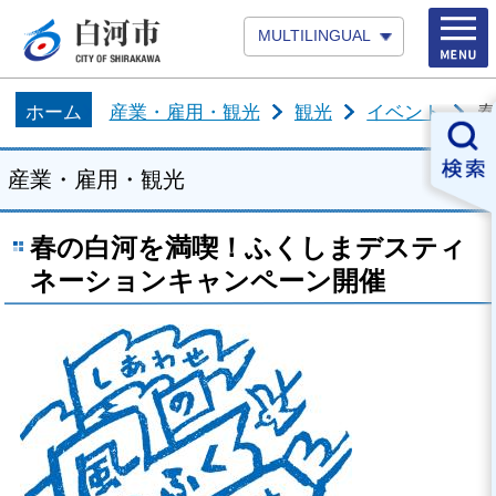
MULTILINGUAL
ホーム
産業・雇用・観光
観光
イベント
春
産業・雇用・観光
春の白河を満喫！ふくしまデスティ
ネーションキャンペーン開催