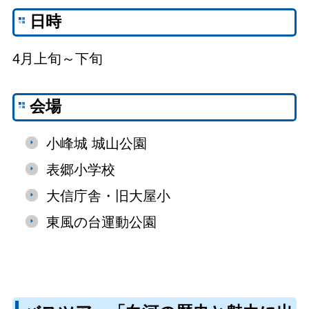
日時
4月上旬～下旬
会場
小峰城 城山公園
表郷小学校
大信庁舎・旧大屋小
東風の台運動公園