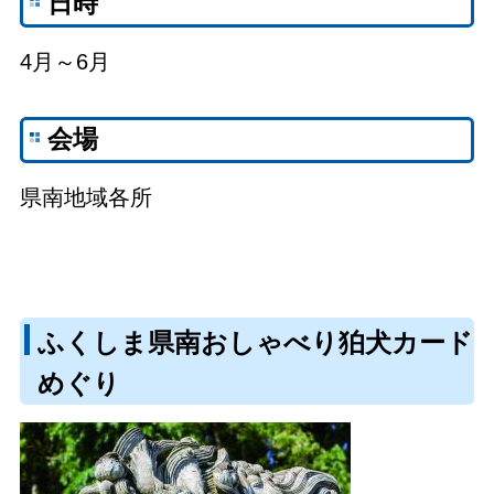
日時
4月～6月
会場
県南地域各所
ふくしま県南おしゃべり狛犬カード
めぐり