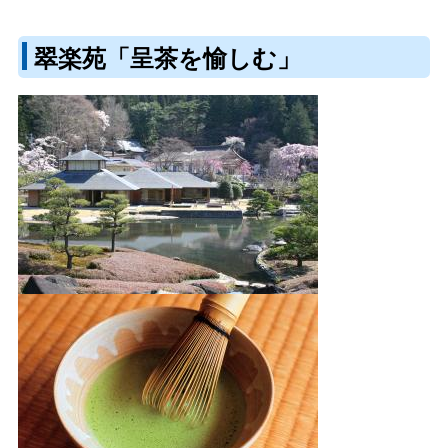
翠楽苑「呈茶を愉しむ」