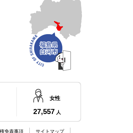
女性
27,557
人
権免責事項
サイトマップ