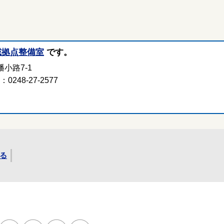
域拠点整備室
です。
小路7-1
248-27-2577
る
所