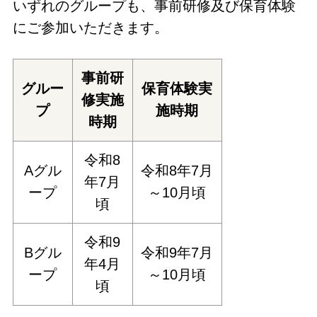
いずれのグループも、事前研修及び保育体験
にご参加いただきます。
事前研
グルー
保育体験実
修実施
プ
施時期
時期
令和8
Aグル
令和8年7月
年7月
ープ
～10月頃
頃
令和9
Bグル
令和9年7月
年4月
ープ
～10月頃
頃