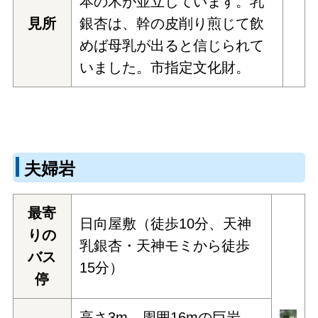
本の木が並立しています。乳
見所
銀杏は、幹の皮削り煎じて飲
めば母乳が出ると信じられて
いました。市指定文化財。
夫婦岩
最寄
日向屋敷（徒歩10分、天神
りの
乳銀杏・天神モミから徒歩
バス
15分）
停
高さ3m、周囲16mの巨岩。