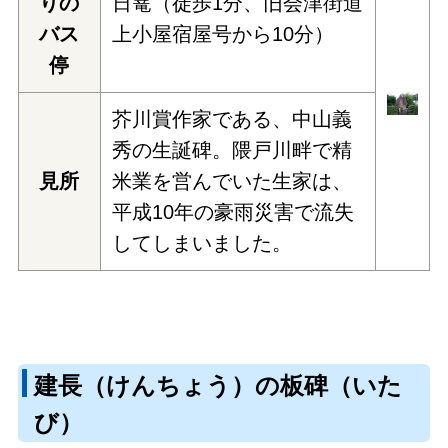
りの
日篭（徒歩1分、旧会津街道
バス
上小屋宿屋号から10分）
停
芥川賞作家である、中山義
秀の生誕碑。隈戸川畔で精
見所
米業を営んでいた生家は、
平成10年の豪雨災害で流失
してしまいました。
建長（けんちょう）の板碑（いた
び）