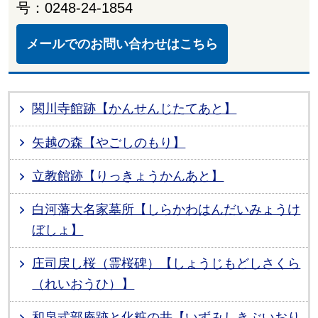
号：0248-24-1854
メールでのお問い合わせはこちら
関川寺館跡【かんせんじたてあと】
矢越の森【やごしのもり】
立教館跡【りっきょうかんあと】
白河藩大名家墓所【しらかわはんだいみょうけ
ぼしょ】
庄司戻し桜（霊桜碑）【しょうじもどしさくら
（れいおうひ）】
和泉式部庵跡と化粧の井【いずみしきぶいおり