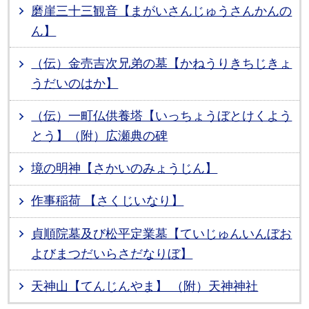
磨崖三十三観音【まがいさんじゅうさんかんの
ん】
（伝）金売吉次兄弟の墓【かねうりきちじきょ
うだいのはか】
（伝）一町仏供養塔【いっちょうぼとけくよう
とう】（附）広瀬典の碑
境の明神【さかいのみょうじん】
作事稲荷 【さくじいなり】
貞順院墓及び松平定業墓【ていじゅんいんぼお
よびまつだいらさだなりぼ】
天神山【てんじんやま】 （附）天神神社