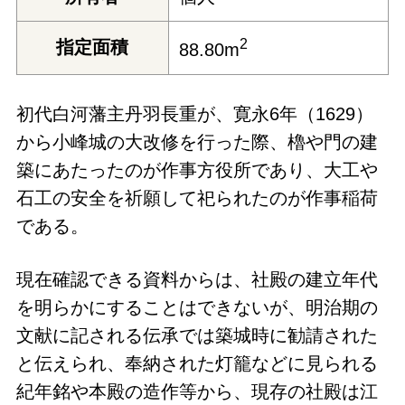
2
指定面積
88.80m
初代白河藩主丹羽長重が、寛永6年（1629）
から小峰城の大改修を行った際、櫓や門の建
築にあたったのが作事方役所であり、大工や
石工の安全を祈願して祀られたのが作事稲荷
である。
現在確認できる資料からは、社殿の建立年代
を明らかにすることはできないが、明治期の
文献に記される伝承では築城時に勧請された
と伝えられ、奉納された灯籠などに見られる
紀年銘や本殿の造作等から、現存の社殿は江