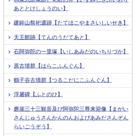
あととけしょうのい】
建鉾山祭祀遺跡【たてほこやまさいしいせき】
天王館跡【てんのうだてあと】
石阿弥陀の一里塚【いしあみだのいちりづか】
原古墳群【はらこふんぐん】
鶴子谷古墳群【つるこだにこふんぐん】
浮屠碑【ふとのひ】
磨崖三十三観音及び阿弥陀三尊来迎像【まがい
さんじゅうさんかんのんおよびあみださんぞん
らいごうぞう】