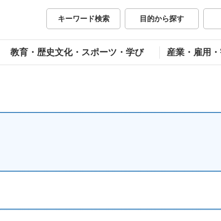
市公式ホームページ
キーワード検索
目的から探す
教育・歴史文化・スポーツ・学び
産業・雇用・