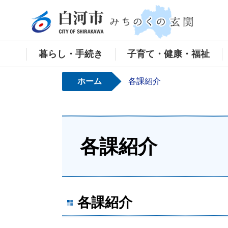
白河
暮らし・手続き
子育て・健康・福祉
ホーム
各課紹介
各課紹介
各課紹介