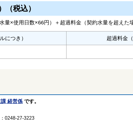
）（税込）
水量×使用日数×66円）＋超過料金（契約水量を超えた
トルにつき）
超過料金（
課 経営係
です。
248-27-3223