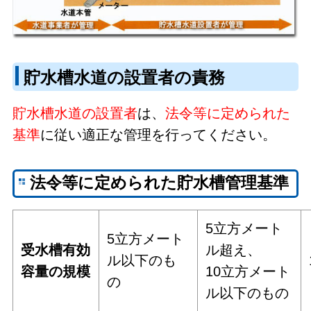
貯水槽水道の設置者の責務
貯水槽水道の設置者
は、
法令等に定められた
基準
に従い適正な管理を行ってください。
法令等に定められた貯水槽管理基準
5立方メート
5立方メート
受水槽有効
ル超え、
ル以下のも
容量の規模
10立方メート
の
ル以下のもの