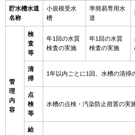
貯水槽水道
小規模受水
準簡易専用水
名称
槽
道
検
年1回の水質
年1回の水質
査
検査の実施
検査の実施
等
清
1年以内ごとに1回、水槽の清掃
掃
管
理
点
内
検
水槽の点検・汚染防止措置の実
容
等
給