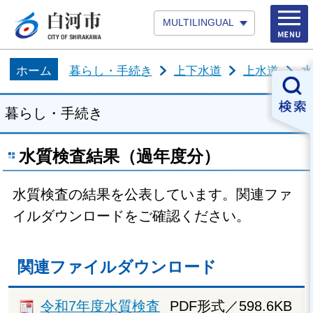
MULTILINGUAL
ホーム
暮らし・手続き
上下水道
上水道
水
暮らし・手続き
水質検査結果（過年度分）
水質検査の結果を公表しています。関連ファ
イルダウンロードをご確認ください。
関連ファイルダウンロード
令和7年度水質検査
PDF形式／598.6KB