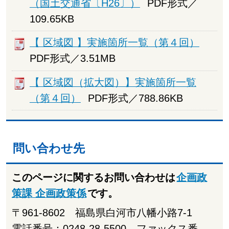
（国土交通省〔H26〕）
PDF形式／
109.65KB
【 区域図 】実施箇所一覧（第４回）
PDF形式／3.51MB
【 区域図（拡大図）】実施箇所一覧
（第４回）
PDF形式／788.86KB
問い合わせ先
このページに関するお問い合わせは
企画政
策課 企画政策係
です。
〒961-8602 福島県白河市八幡小路7-1
電話番号：0248-28-5500 ファックス番