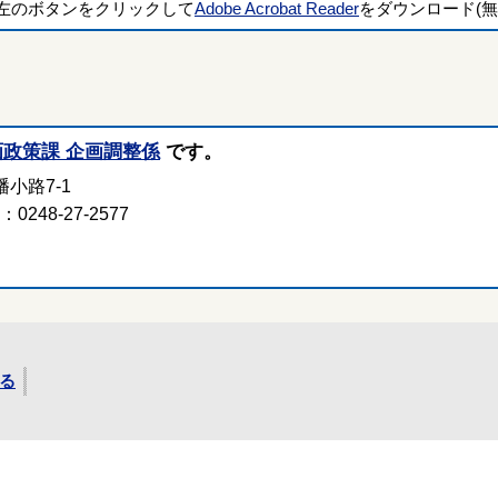
左のボタンをクリックして
Adobe Acrobat Reader
をダウンロード(無
画政策課 企画調整係
です。
小路7-1
248-27-2577
る