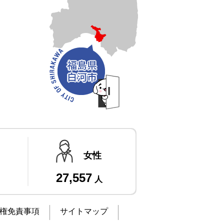
女性
27,557
人
権免責事項
サイトマップ