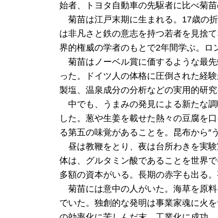
始者、トヨタ自動車の先駆者に比べ菊苗
菊苗は江戸末期に生まれる。17歳の折
は非凡さと鉄の意志を持つ若者を見捨て
界的権威の学者のもとで2年間学ぶ。ロ
菊苗はノーベル賞に価するような最先
った。ドイツ人の体格に圧倒された経験
製塩、温泉成分の分析などの実用的研究
中でも、うまみの発見による新たな調
した。葱や生姜を載せた熱々の豆腐を口
る第五の味覚があることを。昆布から″
昼は教鞭をとり、夜は台所わきを実験
体は、グルタミン酸であることを世界で
多額の資本がいる。長期の赤字も出る。
菊苗には意中の人がいた。海草を原料
でいた。独創的な発明は事業家魂に火を
の効率化に苦しんだ末、工業化に成功。