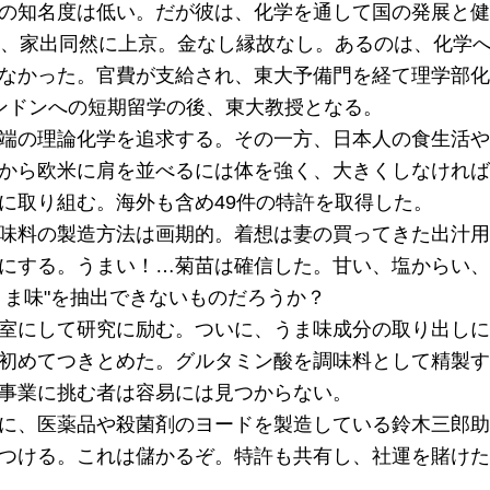
の知名度は低い。だが彼は、化学を通して国の発展と健
、家出同然に上京。金なし縁故なし。あるのは、化学
なかった。官費が支給され、東大予備門を経て理学部化学
ンドンへの短期留学の後、東大教授となる。
端の理論化学を追求する。その一方、日本人の食生活や
から欧米に肩を並べるには体を強く、大きくしなければ
に取り組む。海外も含め49件の特許を取得した。
味料の製造方法は画期的。着想は妻の買ってきた出汁用
にする。うまい！…菊苗は確信した。甘い、塩からい、
うま味"を抽出できないものだろうか？
室にして研究に励む。ついに、うま味成分の取り出しに
初めてつきとめた。グルタミン酸を調味料として精製す
事業に挑む者は容易には見つからない。
に、医薬品や殺菌剤のヨードを製造している鈴木三郎助
つける。これは儲かるぞ。特許も共有し、社運を賭けた