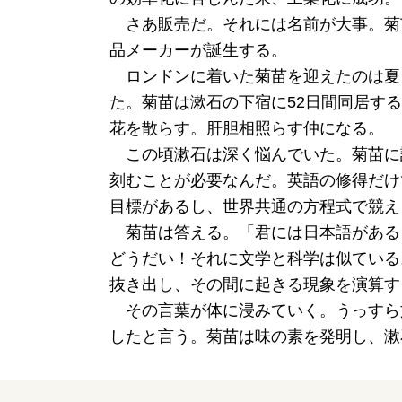
さあ販売だ。それには名前が大事。菊
品メーカーが誕生する。
ロンドンに着いた菊苗を迎えたのは夏
た。菊苗は漱石の下宿に52日間同居す
花を散らす。肝胆相照らす仲になる。
この頃漱石は深く悩んでいた。菊苗に
刻むことが必要なんだ。英語の修得だけ
目標があるし、世界共通の方程式で競え
菊苗は答える。「君には日本語がある
どうだい！それに文学と科学は似ている
抜き出し、その間に起きる現象を演算す
その言葉が体に浸みていく。うっすら
したと言う。菊苗は味の素を発明し、漱