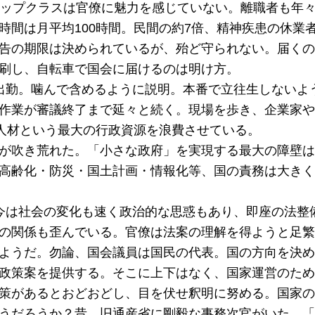
トップクラスは官僚に魅力を感じていない。離職者も年々
時間は月平均100時間。民間の約7倍、精神疾患の休業
告の期限は決められているが、殆ど守られない。届くの
刷し、自転車で国会に届けるのは明け方。
出勤。噛んで含めるように説明。本番で立往生しないよ
作業が審議終了まで延々と続く。現場を歩き、企業家や
は人材という最大の行政資源を浪費させている。
が吹き荒れた。「小さな政府」を実現する最大の障壁は
高齢化・防災・国土計画・情報化等、国の責務は大きく
今は社会の変化も速く政治的な思惑もあり、即座の法整
の関係も歪んでいる。官僚は法案の理解を得ようと足繁
ようだ。勿論、国会議員は国民の代表。国の方向を決め
政策案を提供する。そこに上下はなく、国家運営のため
策があるとおどおどし、目を伏せ釈明に努める。国家の
うだろうか？昔、旧通産省に剛毅な事務次官がいた。「