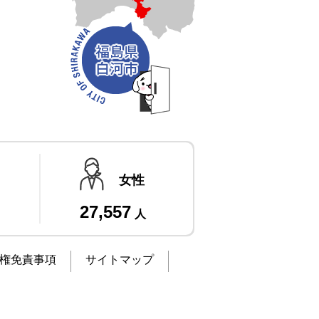
女性
27,557
人
権免責事項
サイトマップ