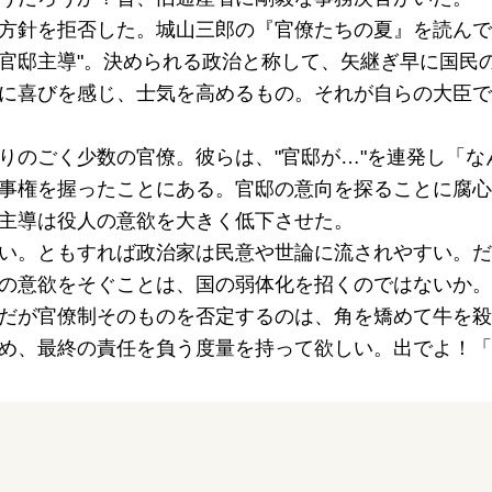
方針を拒否した。城山三郎の『官僚たちの夏』を読んで
や"官邸主導"。決められる政治と称して、矢継ぎ早に国
に喜びを感じ、士気を高めるもの。それが自らの大臣で
りのごく少数の官僚。彼らは、"官邸が…"を連発し「
事権を握ったことにある。官邸の意向を探ることに腐心
主導は役人の意欲を大きく低下させた。
い。ともすれば政治家は民意や世論に流されやすい。だ
の意欲をそぐことは、国の弱体化を招くのではないか。
だが官僚制そのものを否定するのは、角を矯めて牛を殺
め、最終の責任を負う度量を持って欲しい。出でよ！「