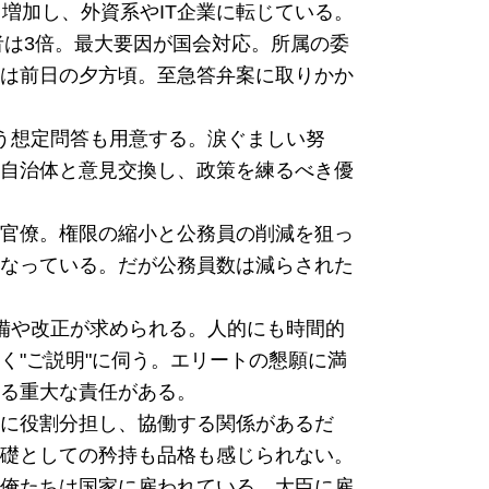
増加し、外資系やIT企業に転じている。
者は3倍。最大要因が国会対応。所属の委
は前日の夕方頃。至急答弁案に取りかか
う想定問答も用意する。涙ぐましい努
自治体と意見交換し、政策を練るべき優
官僚。権限の縮小と公務員の削減を狙っ
なっている。だが公務員数は減らされた
備や改正が求められる。人的にも時間的
く"ご説明"に伺う。エリートの懇願に満
る重大な責任がある。
に役割分担し、協働する関係があるだ
礎としての矜持も品格も感じられない。
俺たちは国家に雇われている。大臣に雇