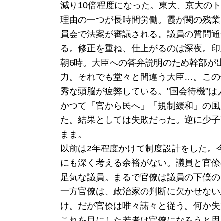
減り10倍程度になった。東大、京大の
理由の一つが長時間労働。霞が関の残業
員会で法案が審議される。議員の質問通
る。修正を重ね、仕上がるのは深夜。印
朝6時。大臣への答弁説明のため幹部が
力。それでも堂々と間違う大臣…。この
秀な頭脳が疲弊している。"国会待機"
かつて「官から民へ」「規制緩和」の風
た。結果としては失敗だった。逆に少子
まま。
以前は2年程度かけて制度設計をした。
にも深く考える余裕がない。議員と官僚
足気な議員。まるで官僚は議員の下僕の
一方官僚は、政治家の判断に欠かせない
け。だが官僚は唯々諾々と従う。何か失
これを目にした若者は官僚になろうと思