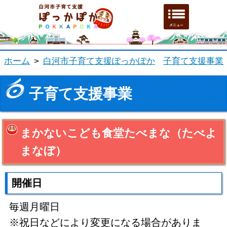
白河市子育て支援ホーム
メニュ
ホーム
>
白河市子育て支援ぽっかぽか
子育て支援事業
子育て支援事業
まかないこども食堂たべまな（たべよ
まなぼ）
開催日
毎週月曜日
※祝日などにより変更になる場合がありま