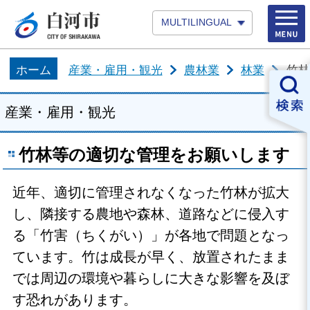
MULTILINGUAL
ホーム
産業・雇用・観光
農林業
林業
竹林
産業・雇用・観光
竹林等の適切な管理をお願いします
近年、適切に管理されなくなった竹林が拡大
し、隣接する農地や森林、道路などに侵入す
る「竹害（ちくがい）」が各地で問題となっ
ています。竹は成長が早く、放置されたまま
では周辺の環境や暮らしに大きな影響を及ぼ
す恐れがあります。