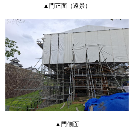
▲門正面（遠景）
▲門側面