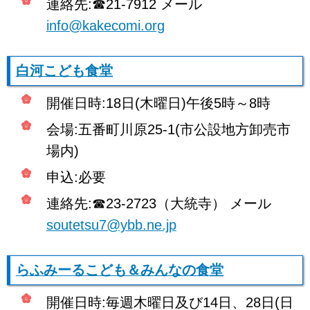
連絡先:☎21-7912 メール
info@kakecomi.org
白河こども食堂
開催日時:18日(木曜日)午後5時～8時
会場:五番町川原25-1(市公設地方卸売市
場内)
申込:必要
連絡先:☎23-2723（大統寺） メール
soutetsu7@ybb.ne.jp
らふみーる
こども＆みんなの食堂
開催日時:毎週木曜日及び14日、28日(日