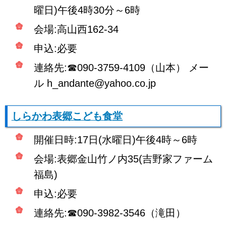
曜日)午後4時30分～6時
会場:高山西162-34
申込:必要
連絡先:☎090-3759-4109（山本） メー
ル h_andante@yahoo.co.jp
しらかわ表郷こども食堂
開催日時:17日(水曜日)午後4時～6時
会場:表郷金山竹ノ内35(吉野家ファーム
福島)
申込:必要
連絡先:☎090-3982-3546（滝田）