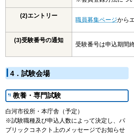
(2)エントリー
職員募集ページ
から
(3)受験番号の通知
受験番号は申込期間
4．試験会場
教養・専門試験
白河市役所・本庁舎（予定）
※試験職種及び申込人数によって決定し、パ
ブリックコネクト上のメッセージでお知らせ