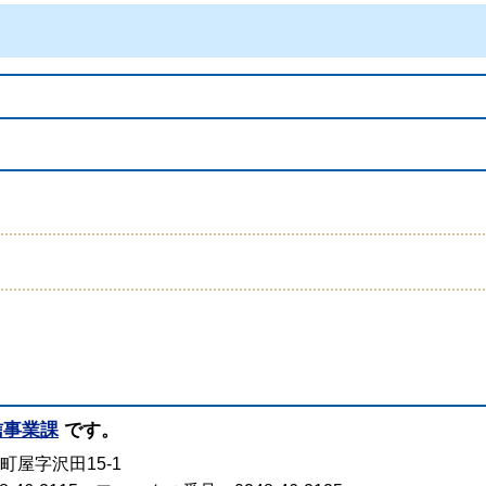
信事業課
です。
町屋字沢田15-1