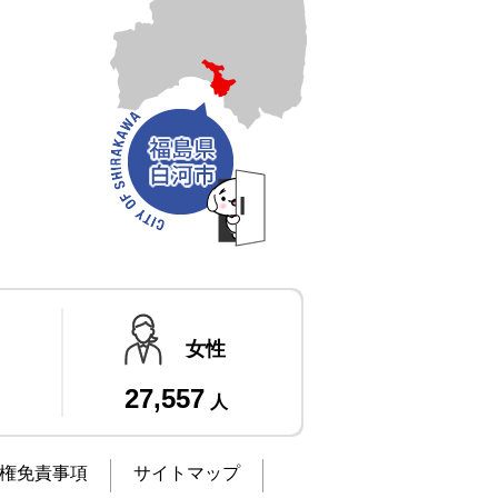
女性
27,557
人
権免責事項
サイトマップ