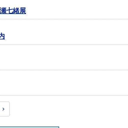
川瀬七緒展
内