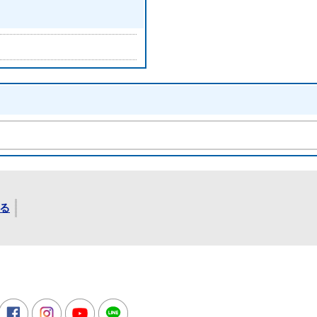
る
所
witter
Facebook
Instagram
Youtube
LINE