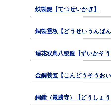
鉄製鍵【てつせいかぎ】
銅製雲板【どうせいうんば
瑞花双鳥八稜鏡【ずいかそ
金銅装笈【こんどうそうおい
銅鐘（最勝寺）【どうしょう