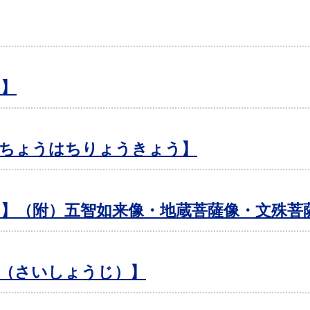
ん】
うちょうはちりょうきょう】
】（附）五智如来像・地蔵菩薩像・文殊菩
（さいしょうじ）】