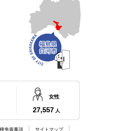
女性
27,557
人
権免責事項
サイトマップ