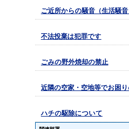
ご近所からの騒音（生活騒音
不法投棄は犯罪です
ごみの野外焼却の禁止
近隣の空家・空地等でお困り
ハチの駆除について