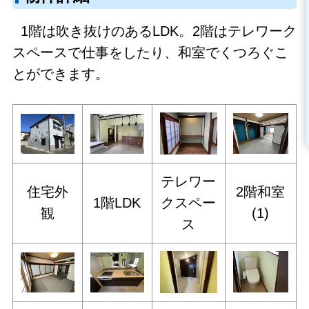
1階は吹き抜けのあるLDK。2階はテレワーク
スペースで仕事をしたり、和室でくつろぐこ
とができます。
テレワー
住宅外
2階和室
1階LDK
クスペー
観
(1)
ス